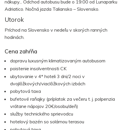
nákupy... Odchod autobusu bude o 19:00 od Lunaparku
Adriatico. Nočná jazda Taliansko – Slovensko.
Utorok
Príchod na Slovensko v nedeľu v skorých ranných
hodinách.
Cena zahŕňa
dopravu luxusným klimatizovaným autobusom
poistenie insolventnosti CK
ubytovanie v 4* hoteli 3 dni/2 noci v
dvojlôžkových/viaclôžkových izbách
pobytová taxa
bufetové raňajky (príplatok za večeru t. j. polpenzia
vrátane nápojov 20€/osobu/deň)
služby technického sprievodcu
hotelový bazén so solárnou terasou
pobytová taxa