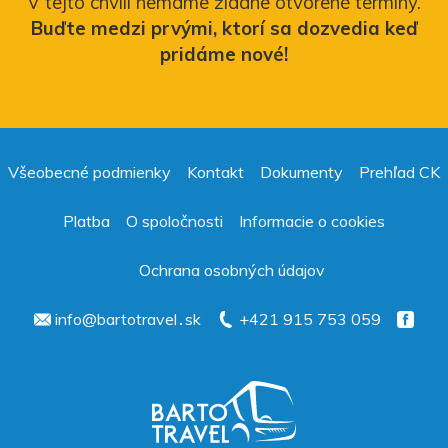
V tejto chvíli nemáme žiadne otvorené termíny.
Buďte medzi prvými, ktorí sa dozvedia keď
pridáme nové!
Všeobecné podmienky
Kontakt
Dokumenty
Prehľad CK
Platba
O spoločnosti
Informacie o cookies
Ochrana osobných údajov
info@bartotravel․sk
+421 915 753 059