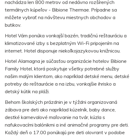
nachádza len 800 metrov od nedávno rozšírených
termálnych kúpeľov - Bibione Thermae. Prípadne sa
môžete vybrať na návštevu miestnych obchodov a
butikov.
Hotel Vám ponúka vonkajší bazén, tradičnú reštauráciu a
klimatizované izby s bezplatným Wi-Fi pripojením na
internet. Hotel disponuje niekoľkojazykovou knižnicou.
Hotel Alamagna je súčasťou organizácie hotelov Bibione
Family Hotel, ktorá poskytuje všetky potrebné služby
našim malým klientom, ako napríklad detské menu, detské
potreby do reštaurácie a na izbu, vonkajšie ihrisko a
detský kútik na pláži.
Behom školských prázdnin je v týždni organizovaná
zábava pre deti ako napríklad kúzelník, baby dance,
destké karnevalové maľovanie na tvár, kúzla s
nafukovacími balónikmi a iné animačné programy pre deti.
Každý deň o 17.00 ponúkajú pre deti olovrant v podobe