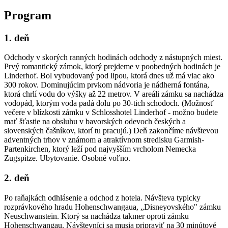
Program
1. deň
Odchody v skorých ranných hodinách odchody z nástupných miest.
Prvý romantický zámok, ktorý prejdeme v poobedných hodinách je
Linderhof. Bol vybudovaný pod lipou, ktorá dnes už má viac ako
300 rokov. Dominujúcim prvkom nádvoria je nádherná fontána,
ktorá chrlí vodu do výšky až 22 metrov. V areáli zámku sa nachádza
vodopád, ktorým voda padá dolu po 30-tich schodoch. (Možnosť
večere v blízkosti zámku v Schlosshotel Linderhof - možno budete
mať šťastie na obsluhu v bavorských odevoch českých a
slovenských čašníkov, ktorí tu pracujú.) Deň zakončíme návštevou
adventných trhov v známom a atraktívnom stredisku Garmish-
Partenkirchen, ktorý leží pod najvyšším vrcholom Nemecka
Zugspitze. Ubytovanie. Osobné voľno.
2. deň
Po raňajkách odhlásenie a odchod z hotela. Návšteva typicky
rozprávkového hradu Hohenschwangaua, „Disneyovského" zámku
Neuschwanstein. Ktorý sa nachádza takmer oproti zámku
Hohenschwangau. Návštevníci sa musia pripraviť na 30 minútové