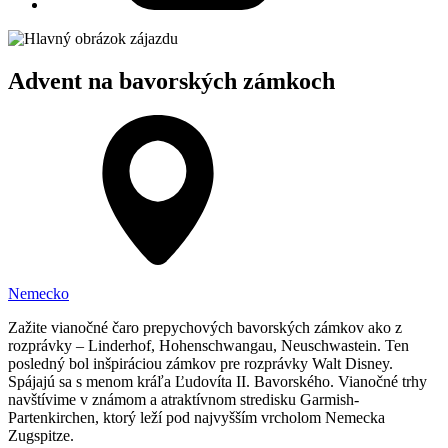
Advent na bavorských zámkoch
Nemecko
Zažite vianočné čaro prepychových bavorských zámkov ako z
rozprávky – Linderhof, Hohenschwangau, Neuschwastein. Ten
posledný bol inšpiráciou zámkov pre rozprávky Walt Disney.
Spájajú sa s menom kráľa Ľudovíta II. Bavorského. Vianočné trhy
navštívime v známom a atraktívnom stredisku Garmish-
Partenkirchen, ktorý leží pod najvyšším vrcholom Nemecka
Zugspitze.