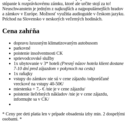
stúpanie k rozprávkovému zámku, ktoré ale určite stojí za to!
Neuschwanstein je jedným z najkrajších a najpopulárnejších hradov
a zámkov v Európe. Možnosť využitia audioguide v českom jazyku.
Príchod na Slovensko v neskorých večerných hodinách.
Cena zahŕňa
dopravu luxusným klimatizovaným autobusom
parkovné
poistenie insolventnosti CK
sprievodcovské služby
1x ubytovanie v 3* hoteli
(Presný názov hotela klient dostane
7-10 dní pred zájazdom v pokynoch na cestu)
1x raňajky
vstupy do zámkov nie sú v cene zájazdu /odporúčané
vreckové na vstupy 40-50€/
miestenka + 7,- € /nie je v cene zájazdu/
poistenie liečebných nákladov /nie je v cene zájazdu,
informujte sa v CK/
* Ceny pre deti platia len v prípade obsadenia izby min. 2 dospelými
osobami. *