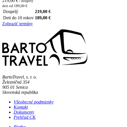
219,00 €
/ dospelý
deti od 189,00 €
Dospelý
219,00 €
Deti do 10 rokov
189,00 €
Zobraziť termíny
BartoTravel, s. r. o.
Železničná 354
905 01
Senica
Slovenská republika
Všeobecné podmienky
Kontakt
Dokumenty
Prehľad CK
Platba