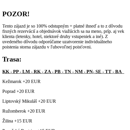
POZOR!
Tento zájazd je so 100% odstupným = platné ihneď a to z dôvodu
fixných rezervácií a objednávok viažúcich sa na meno, príp. aj vek
klienta (letenky, hotel, niektoré druhy vstupeniek a iné). Z
uvedeného dôvodu odporúčame uzatvorenie individuálneho
poistenia storna zájazdu v ľubovoľnej poisťovni.
Trasa:
KK - PP - LM - RK - ZA - PB - TN - NM - PN- SE - TT - BA
Kežmarok +20 EUR
Poprad +20 EUR
Liptovský Mikuláš +20 EUR
Ružomberok +20 EUR
Žilina +15 EUR