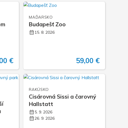
mieru zájazdy
nočné zájazdy
MAĎARSKO
om
Budapešť Zoo
né zájazdy
15. 8. 2026
00 €
59,00 €
RAKÚSKO
Cisárovná Sissi a čarovný
ší
Hallstatt
u
5. 9. 2026
26. 9. 2026