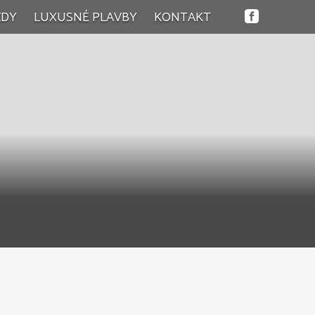
ZDY
LUXUSNÉ PLAVBY
KONTAKT
tky zájazdy
lness zájazdy
endové zájazdy
nodňové zájazdy
návacie zájazdy
inné zájazdy
né zájazdy