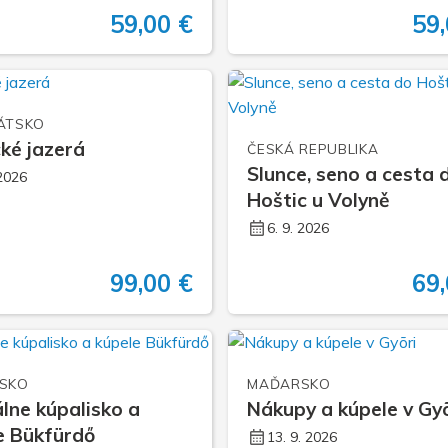
59,00 €
59,
ÁTSKO
cké jazerá
ČESKÁ REPUBLIKA
Slunce, seno a cesta 
 2026
Hoštic u Volyně
6. 9. 2026
99,00 €
69,
SKO
MAĎARSKO
lne kúpalisko a
Nákupy a kúpele v Gy
e Bükfürdő
13. 9. 2026