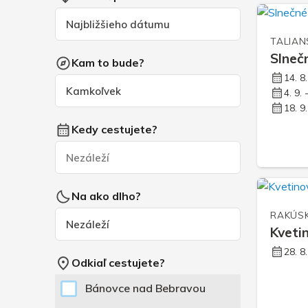
TALIAN
Slneč
Kam to bude?
14. 8
4. 9. 
18. 9
Kedy cestujete?
Na ako dlho?
RAKÚS
Kveti
28. 8
Odkiaľ cestujete?
Bánovce nad Bebravou