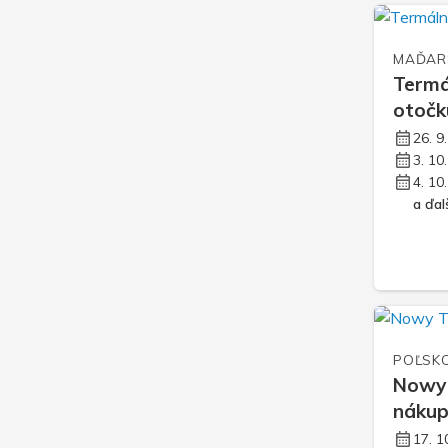
MAĎAR
Termá
otočk
26. 9
3. 10
4. 10
a ďalš
POĽSK
Nowy 
náku
17. 1