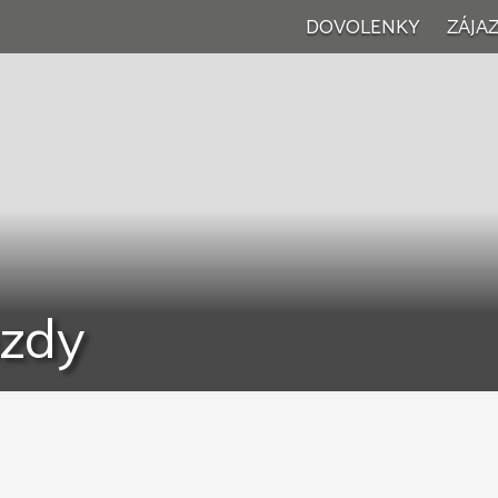
DOVOLENKY
ZÁJA
Vše
Wel
Vík
Jed
azdy
Poz
Rod
Let