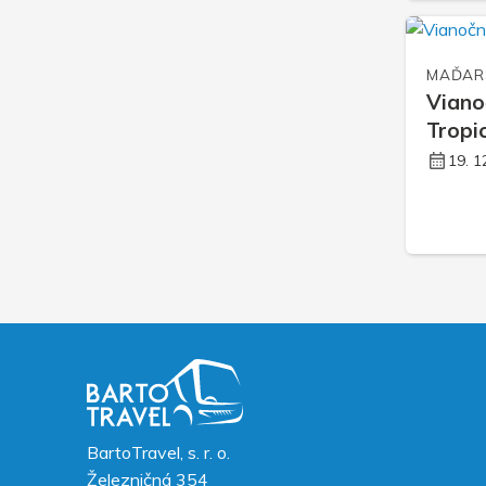
MAĎAR
Viano
Tropi
19. 1
BartoTravel, s. r. o.
Železničná 354