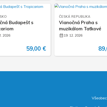
SKO
ČESKÁ REPUBLIKA
čná Budapešť s
Vianočná Praha s
cariom
muzikálom Taťkové
2. 2026
19. 12. 2026
59,00 €
89,
Všeobec