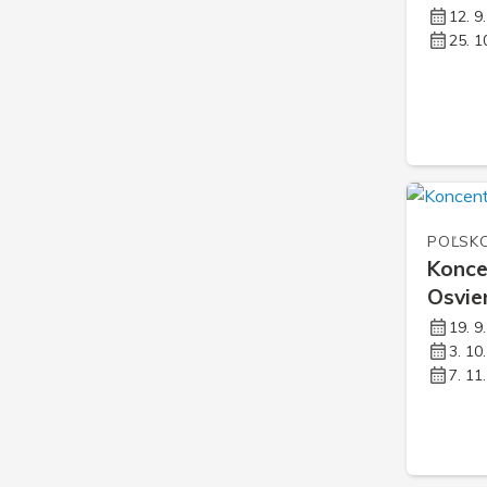
Ružomberok
12. 9
25. 1
Senica
Skalica
Trenčín
Trnava
Žilina
POĽSK
Konce
Osvie
19. 9
3. 10
7. 11