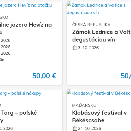
SKO
lne jazero Hevíz na
ČESKÁ REPUBLIKA
Zámok Lednice a Valt
u
degustáciou vín
. 2026
. 2026
3. 10. 2026
. 2026
ie...
50,00 €
50,
O
MAĎARSKO
Targ – poľské
Klobásový festival v
py
Békéscsabe
0. 2026
24. 10. 2026