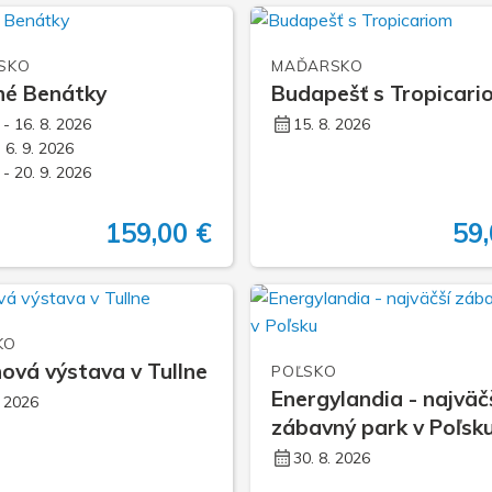
Na 
Via
SKO
MAĎARSKO
né Benátky
Budapešť s Tropicari
Zim
. - 16. 8. 2026
15. 8. 2026
- 6. 9. 2026
. - 20. 9. 2026
159,00 €
59,
KO
nová výstava v Tullne
POĽSKO
Energylandia - najväč
. 2026
zábavný park v Poľsk
30. 8. 2026