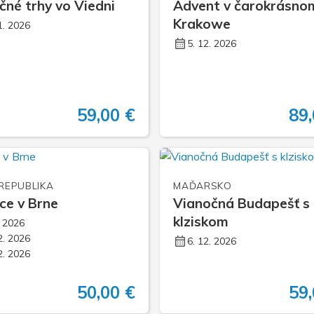
čné trhy vo Viedni
Advent v čarokrásno
Krakowe
1. 2026
5. 12. 2026
59,00 €
89,
REPUBLIKA
MAĎARSKO
ce v Brne
Vianočná Budapešť s
klziskom
. 2026
2. 2026
6. 12. 2026
2. 2026
50,00 €
59,