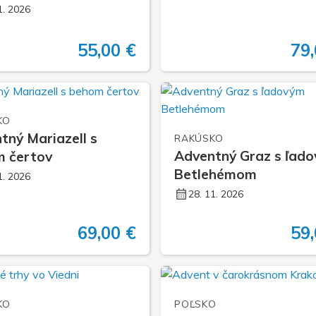
1. 2026
55,00 €
79,
KO
tný Mariazell s
RAKÚSKO
Adventný Graz s ľad
 čertov
Betlehémom
1. 2026
28. 11. 2026
69,00 €
59,
KO
POĽSKO