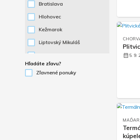
Bratislava
Hlohovec
Kežmarok
CHORV
Liptovský Mikuláš
Plitvi
Myjava
5. 9.
Hľadáte zľavu?
Nitra
Zľavnené ponuky
Nové Mesto nad Váhom
Nové Zámky
Piešťany
Poprad
MAĎAR
Termá
Považská Bystrica
kúpel