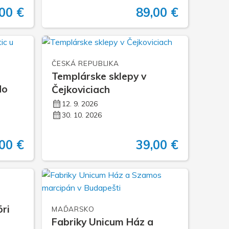
00 €
89,00 €
ČESKÁ REPUBLIKA
Templárske sklepy v
do
Čejkoviciach
12. 9. 2026
30. 10. 2026
00 €
39,00 €
õri
MAĎARSKO
Fabriky Unicum Ház a