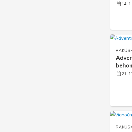
14. 1
RAKÚS
Adven
behom
21. 1
RAKÚS