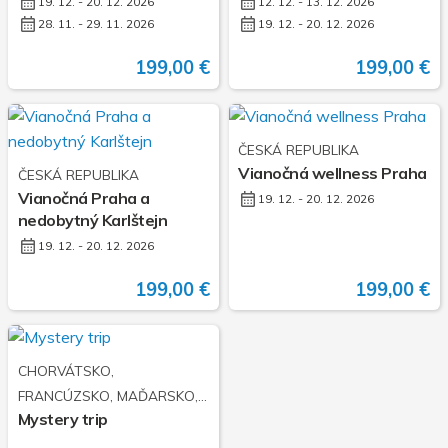
19. 12. - 20. 12. 2026
12. 12. - 13. 12. 2026
28. 11. - 29. 11. 2026
19. 12. - 20. 12. 2026
199,00 €
199,00 €
ČESKÁ REPUBLIKA
Vianočná wellness Praha
ČESKÁ REPUBLIKA
Vianočná Praha a
19. 12. - 20. 12. 2026
nedobytný Karlštejn
19. 12. - 20. 12. 2026
199,00 €
199,00 €
CHORVÁTSKO,
FRANCÚZSKO, MAĎARSKO,
Mystery trip
NEMECKO, POĽSKO,
RAKÚSKO, TALIANSKO