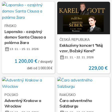
FÍNSKO
Laponsko - ozajstný
domov Santa Clausa a
ČESKÁ REPUBLIKA
polárna žiara
Exkluzívny koncert "Múj
13. 11. - 15. 11. 2026
vzor, Božský Karel"
21. 11. - 22. 11. 2026
1 200,00 €
/ dospelý
229,00 €
deti od 1 000,00 €
POĽSKO
RAKÚSKO
Adventný Krakow a
Čaro adventného
Wroclaw
Salzburgu