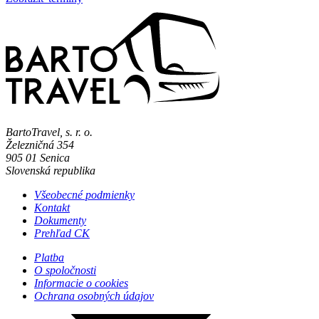
BartoTravel, s. r. o.
Železničná 354
905 01
Senica
Slovenská republika
Všeobecné podmienky
Kontakt
Dokumenty
Prehľad CK
Platba
O spoločnosti
Informacie o cookies
Ochrana osobných údajov