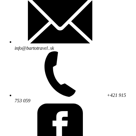
info@bartotravel․sk
+421 915
753 059