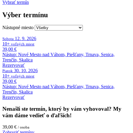
Vybrať termín
Výber termínu
Nástupné miesto
12. 9. 2026
Sobota
10+
voľných
miest
39,00 €
Nástup:
Nové Mesto nad Váhom, Piešťany, Trnava, Senica,
Trenčín, Skalica
Rezervovať
30. 10. 2026
Piatok
10+
voľných
miest
39,00 €
Nástup:
Nové Mesto nad Váhom, Piešťany, Trnava, Senica,
Trenčín, Skalica
Rezervovať
Nenašli ste termín, ktorý by vám vyhovoval?
My
vám dáme vedieť o ďaľších!
39,00 €
/ osoba
Zobraziť termíny