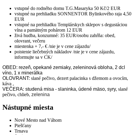
vstupné do rodného domu T.G.Masaryka 50 Kč/2 EUR
vstupné na prehliadku SONNENTOR Bylinkového raja 4,50
EUR
vstupné na prehliadku Templárskych sklepov s degustáciou
vína a pamätným pohárom 12 EUR
živá hudba, konzumné: 35 EUR/osobu zahŕňa: obed,
olovrant, večeru
miestenka + 7,- € /nie je v cene zájazdu/
poistenie liečebných nákladov /nie je v cene zájazdu,
informujte sa v CK/
OBED: rezeň, opekané zemiaky, zeleninová obloha, 2 dcl
víno, 1 x minerálka
OLOVRANT:
slané pečivo, dezert palacinka s džemom a ovocím,
káva ,
VEČERA: studená misa - slaninka, údené mäso, syry,
slané
pečivo, chlieb
, zelenina
Nástupné miesta
Nové Mesto nad Váhom
Piešťany
Trnava