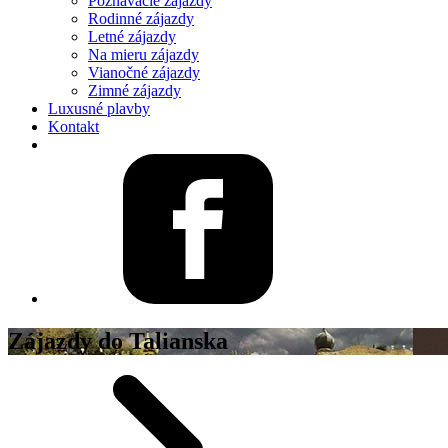
Poznávacie zájazdy
Rodinné zájazdy
Letné zájazdy
Na mieru zájazdy
Vianočné zájazdy
Zimné zájazdy
Luxusné plavby
Kontakt
Zájazdy do Talianska