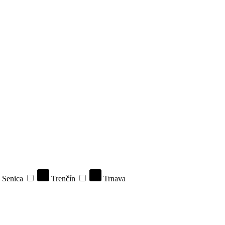
Senica
Trenčín
Trnava