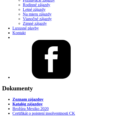
Poznávacie zájazdy
Rodinné zájazdy
Letné zájazdy
Na mieru zájazdy
Vianočné zájazdy
Zimné zájazdy
Luxusné plavby
Kontakt
Dokumenty
Zoznam zájazdov
Katalóg zájazdov
Brožúra Mexiko 2020
Certifikát o poistení insolventnosti CK