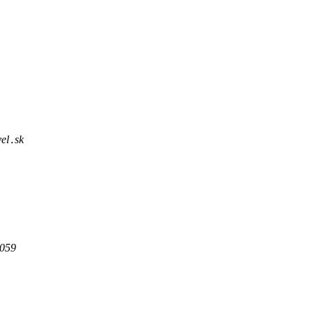
el․sk
 059