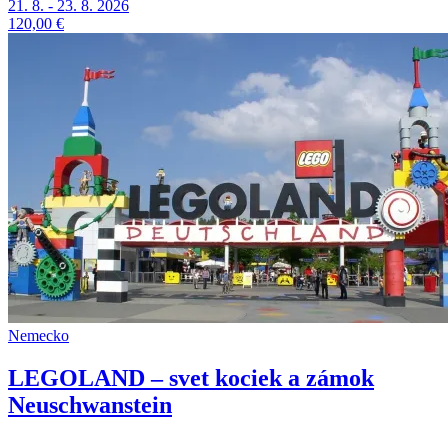
21. 8. - 23. 8. 2026
120,00 €
Nemecko
LEGOLAND – svet kociek a zámok
Neuschwanstein