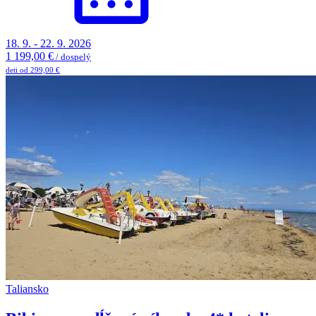
18. 9. - 22. 9. 2026
1 199,00 €
/ dospelý
deti od 299,00 €
Taliansko