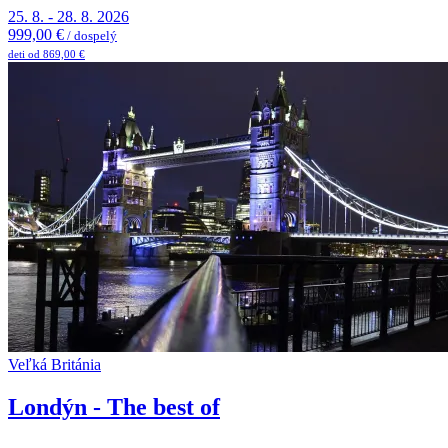
25. 8. - 28. 8. 2026
999,00 €
/ dospelý
deti od 869,00 €
Veľká Británia
Londýn - The best of