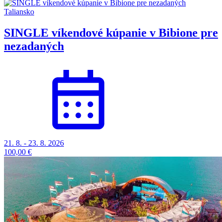
Taliansko
SINGLE víkendové kúpanie v Bibione pre
nezadaných
21. 8. - 23. 8. 2026
100,00 €