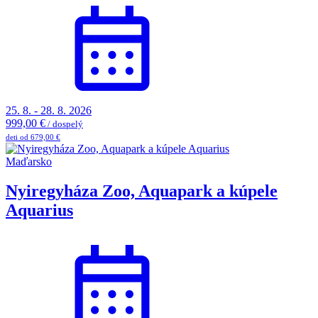
25. 8. - 28. 8. 2026
999,00 €
/ dospelý
deti od 679,00 €
Maďarsko
Nyiregyháza Zoo, Aquapark a kúpele
Aquarius