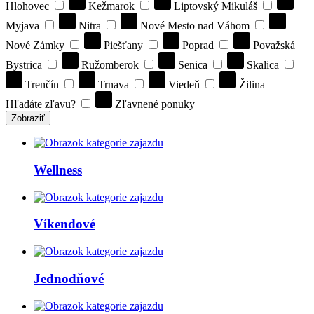
Hlohovec
Kežmarok
Liptovský Mikuláš
Myjava
Nitra
Nové Mesto nad Váhom
Nové Zámky
Piešťany
Poprad
Považská
Bystrica
Ružomberok
Senica
Skalica
Trenčín
Trnava
Viedeň
Žilina
Hľadáte zľavu?
Zľavnené ponuky
Zobraziť
Wellness
Víkendové
Jednodňové